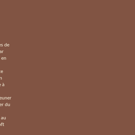
es de
ar
 en
c
te
an
 à
jeuner
er du
 au
oft