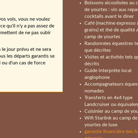
Boissons alcoolisées au
de yourtes : vin aux repa
cocktails avant le dîner
os vols, vous ne voulez
Café (machine expresso 
e qu'il n'y a pas assez de
grains) et thé de qualité 
rmettent de ne pas subir
camp de yourtes
Randonnées équestres te
 le jour prévu et ne sera
que décrites
us les départs garantis se
Visites et activités tels 
l ou d'un cas de force
décrits
Guide interprète local
anglophone
Accompagnateurs éques
nomades
Transferts en 4x4 type
Landcruiser ou équivalen
Cuisinier au camp de you
Wifi Starlink au camp de
yourtes de luxe
garantie financière des 