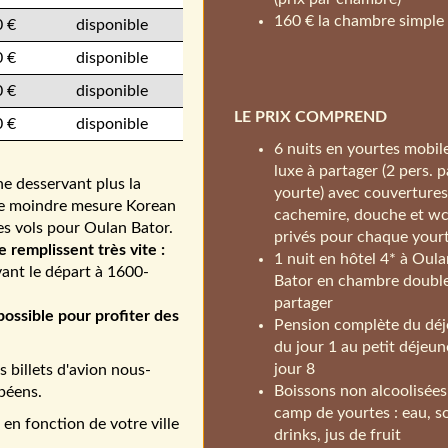
160 € la chambre simple
 €
disponible
 €
disponible
 €
disponible
LE PRIX COMPREND
 €
disponible
6 nuits en yourtes mobil
luxe à partager (2 pers. p
e desservant plus la
yourte) avec couvertures
une moindre mesure Korean
cachemire, douche et w
es vols pour Oulan Bator.
privés pour chaque your
e remplissent très vite :
1 nuit en hôtel 4* à Oul
vant le départ à 1600-
Bator en chambre double
partager
 possible pour profiter des
Pension complète du dé
du jour 1 au petit déjeun
jour 8
billets d'avion nous-
Boissons non alcoolisées
péens.
camp de yourtes : eau, s
en fonction de votre ville
drinks, jus de fruit