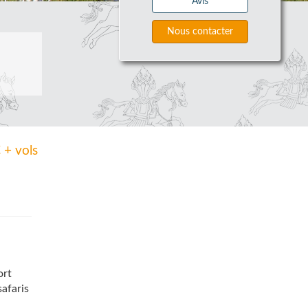
Avis
Nous contacter
 + vols
ort
afaris