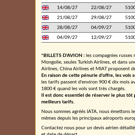
14/08/27
22/08/27
5100
21/08/27
29/08/27
5100
28/08/27
04/09/27
5100
04/09/27
12/09/27
5100
*BILLETS D'AVION :
les compagnies russes n
Mongolie, seules Turkish Airlines, et dans 
Airlines, China Airlines et MIAT proposent d
En raison de cette pénurie d'offre, les vols s
les tarifs passent d'environ 900 € dix mois a
1800 € quand les vols sont très chargés.
Il est donc essentiel de réserver le plus tôt
meilleurs tarifs.
Nous sommes agréés IATA, nous émettons les 
mêmes depuis les principaux aéroports euro
Contactez nous pour un devis aérien détaillé 
et date de départ.