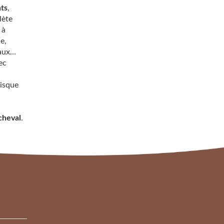
ts
,
lète
 à
e,
yaux…
ec
isque
cheval
.