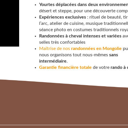
Yourtes déplacées dans deux environnemen
désert et steppe, pour une découverte comp
Expériences exclusives
: rituel de beauté, tir
l’arc, atelier de cuisine, musique traditionnell
séance photo en costumes traditionnels ro
Randonnées à cheval intenses et variées
av
selles très confortables
Maîtrise de nos
randonnées en Mongolie
pu
nous organisons tout nous-mêmes
sans
intermédiaire
.
Garantie financière totale
de votre
rando à 