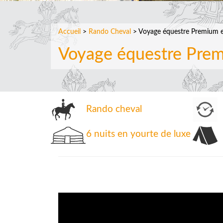
Accueil
>
Rando Cheval
> Voyage équestre Premium en
Voyage équestre Pre
Rando cheval
6 nuits en yourte de luxe