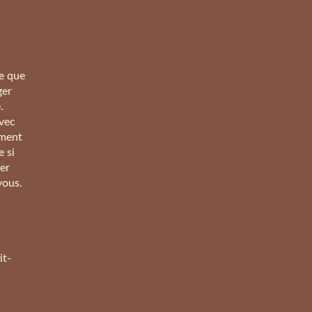
re que
ger
.
avec
ément
 si
er
vous.
it-