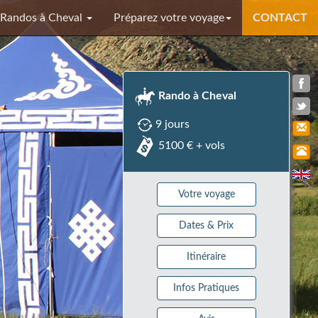
Randos à Cheval
Préparez votre voyage
CONTACT
Rando à Cheval
9 jours
5100 € + vols
Votre voyage
Dates & Prix
Itinéraire
Infos Pratiques