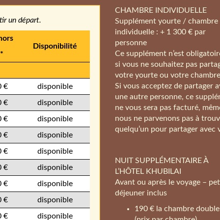
CHAMBRE INDIVIDUELLE
ir un départ.
Supplément yourte / chambre
individuelle : + 1 300 € par
hors
personne
Disponibilité
Ce supplément n’est obligatoi
s*
si vous ne souhaitez pas parta
votre yourte ou votre chambre
Si vous acceptez de partager 
 €
disponible
une autre personne, ce suppl
 €
disponible
ne vous sera pas facturé, même
nous ne parvenons pas à trouv
 €
disponible
quelqu’un pour partager avec 
 €
disponible
 €
disponible
NUIT SUPPLÉMENTAIRE À
 €
disponible
L’HÔTEL KHUBILAI
Avant ou après le voyage – pet
 €
disponible
déjeuner inclus
 €
disponible
190 € la chambre double
 €
disponible
(prix par chambre)