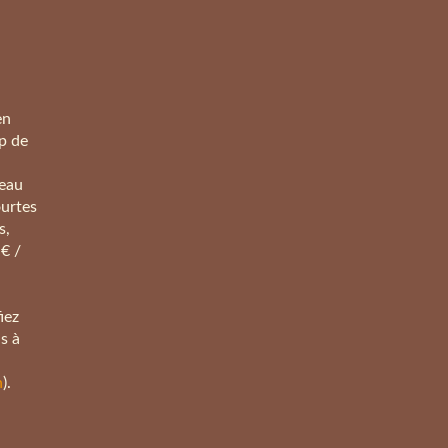
en
p de
’eau
urtes
s,
 € /
fiez
s à
n
).