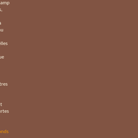
 camp
s,
à
au
lles
que
tres
t
rtes
fonds